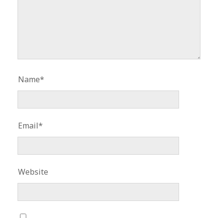
Name*
Email*
Website