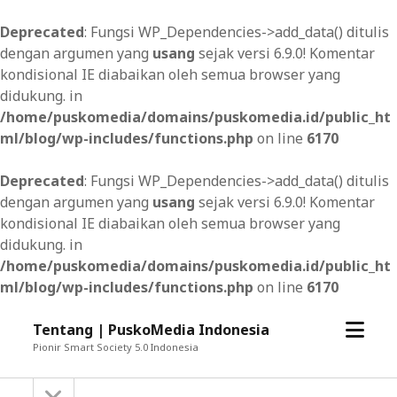
Deprecated
: Fungsi WP_Dependencies->add_data() ditulis
dengan argumen yang
usang
sejak versi 6.9.0! Komentar
kondisional IE diabaikan oleh semua browser yang
didukung. in
/home/puskomedia/domains/puskomedia.id/public_ht
ml/blog/wp-includes/functions.php
on line
6170
Deprecated
: Fungsi WP_Dependencies->add_data() ditulis
dengan argumen yang
usang
sejak versi 6.9.0! Komentar
kondisional IE diabaikan oleh semua browser yang
didukung. in
/home/puskomedia/domains/puskomedia.id/public_ht
ml/blog/wp-includes/functions.php
on line
6170
open
Tentang | PuskoMedia Indonesia
menu
Pionir Smart Society 5.0 Indonesia
open
Sidebar