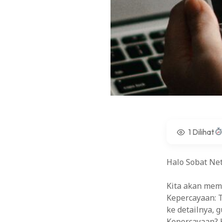
Menyusun Strategi Harga Kompetitif untuk 
Menerapkan Keamanan Berlapis untuk Laya
Kinerja Pemerintah Desa: Upaya Merealisa
1 Dilihat
Halo Sobat Net
Kita akan mem
Kepercayaan: 
ke detailnya,
Kepercayaan? K