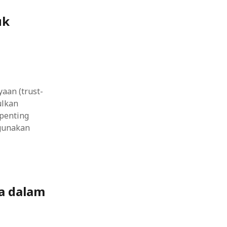
uk
aan (trust-
ulkan
 penting
gunakan
a dalam