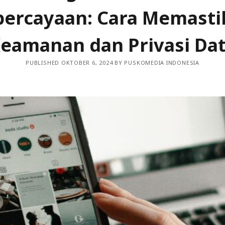
percayaan: Cara Memasti
Desa
eamanan dan Privasi Da
ata Website dengan Google Analytics
Peluang dan Tantangan
PUBLISHED OKTOBER 6, 2024 BY PUSKOMEDIA INDONESIA
tegi Ampuh Menjaring Audiens di Desa
 Pemeliharaan Website yang Terpercaya
Integrasi Kecerdasan Buatan (AI)
Pengembangan Situs
 dalam Industri Layanan Keuangan
Efektif untuk Menjamin Performa Optimal