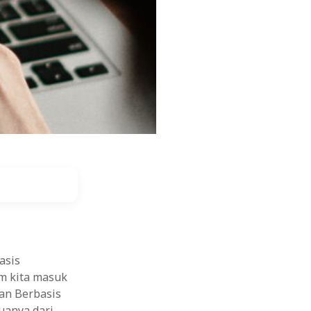
asis
m kita masuk
an Berbasis
uanya dari