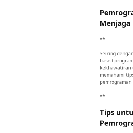
Pemrogra
Menjaga 
**
Seiring denga
based program
kekhawatiran t
memahami tips
pemrograman b
**
Tips unt
Pemrogra