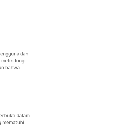
pengguna dan
 melindungi
kan bahwa
terbukti dalam
ng mematuhi