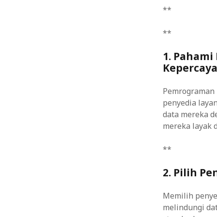
**
**
1. Pahami
Kepercay
Pemrograman b
penyedia laya
data mereka d
mereka layak d
**
2. Pilih P
Memilih penyed
melindungi da