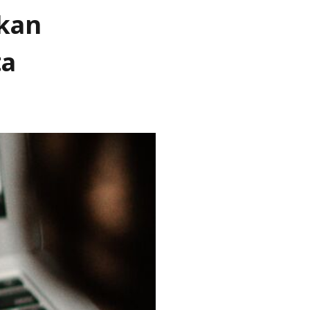
kan
ta