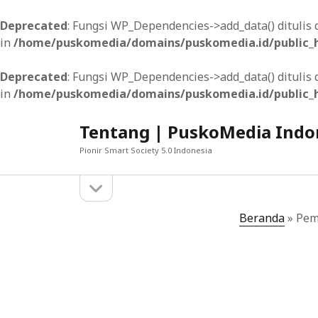
Deprecated
: Fungsi WP_Dependencies->add_data() dituli
in
/home/puskomedia/domains/puskomedia.id/public_h
Deprecated
: Fungsi WP_Dependencies->add_data() dituli
in
/home/puskomedia/domains/puskomedia.id/public_h
Tentang | PuskoMedia Indo
Pionir Smart Society 5.0 Indonesia
open
Sidebar
sidebar
MUNGKIN ANDA SUKA
Beranda
»
Pem
Menyediakan Fitur Pengiriman dan Pelacaka
Membangun Situs Web WordPress yang Rama
Mengatasi Tantangan dalam Menentukan Har