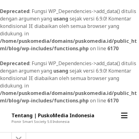
Deprecated
: Fungsi WP_Dependencies->add_data() ditulis
dengan argumen yang
usang
sejak versi 6.9.0! Komentar
kondisional IE diabaikan oleh semua browser yang
didukung. in
/home/puskomedia/domains/puskomedia.id/public_ht
ml/blog/wp-includes/functions.php
on line
6170
Deprecated
: Fungsi WP_Dependencies->add_data() ditulis
dengan argumen yang
usang
sejak versi 6.9.0! Komentar
kondisional IE diabaikan oleh semua browser yang
didukung. in
/home/puskomedia/domains/puskomedia.id/public_ht
ml/blog/wp-includes/functions.php
on line
6170
open
Tentang | PuskoMedia Indonesia
menu
Pionir Smart Society 5.0 Indonesia
open
Sidebar