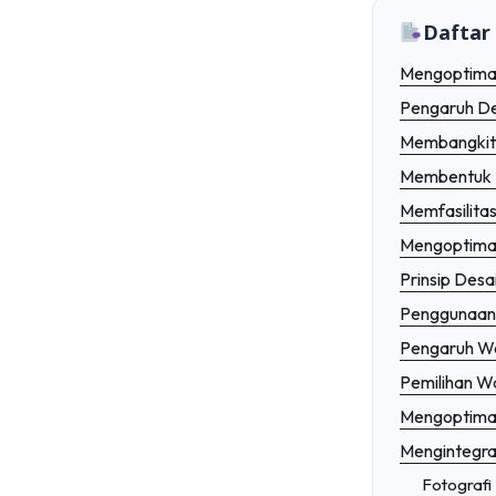
Kesenjangan Digital di Wilayah Pedesaan: 
Daftar 
Keamanan Akses Administratif pada Sistem 
Mengoptimal
Pengaruh De
Identitas vs. Jejak Digital: Memahami Per
Membangkitk
Membentuk P
Memfasilita
Mengoptimal
Prinsip Desa
Penggunaan 
Pengaruh Wa
Pemilihan W
Mengoptimal
Mengintegra
Fotografi