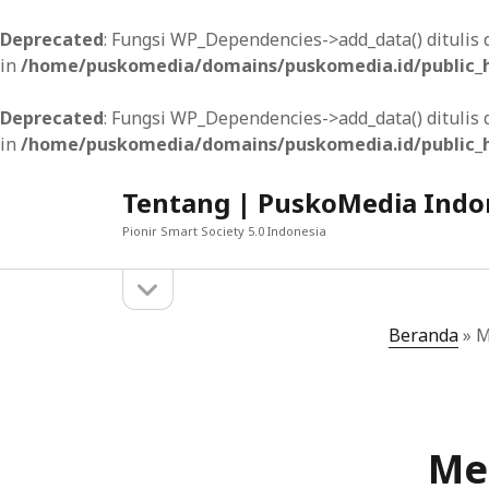
Deprecated
: Fungsi WP_Dependencies->add_data() dituli
in
/home/puskomedia/domains/puskomedia.id/public_h
Deprecated
: Fungsi WP_Dependencies->add_data() dituli
in
/home/puskomedia/domains/puskomedia.id/public_h
Tentang | PuskoMedia Indo
Pionir Smart Society 5.0 Indonesia
open
Sidebar
sidebar
MUNGKIN ANDA SUKA
Beranda
»
M
Pengujian UI/UX Aplikasi Seluler: Menjam
Menerapkan Teknik Desain Mobile-First den
Me
Optimalisasi SEO pada Toko Online: Pendek