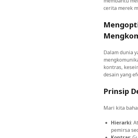
membantu mere
cerita merek 
Mengopti
Mengkomu
Dalam dunia ya
mengkomunikasi
kontras, kese
desain yang e
Prinsip 
Mari kita bahas
Hierarki
: 
pemirsa sec
Kontras
: G