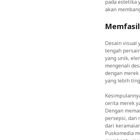
pada estetika 
akan membangu
Memfasil
Desain visual
tengah persai
yang unik, ele
mengenali des
dengan merek 
yang lebih tin
Kesimpulannya
cerita merek 
Dengan meman
persepsi, dan
dari keramaia
Puskomedia me