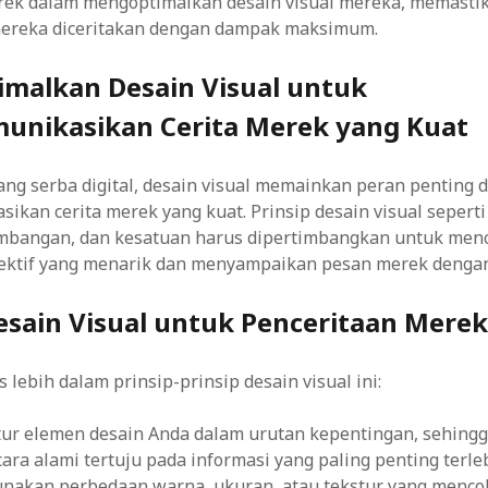
k dalam mengoptimalkan desain visual mereka, memasti
mereka diceritakan dengan dampak maksimum.
malkan Desain Visual untuk
nikasikan Cerita Merek yang Kuat
ng serba digital, desain visual memainkan peran penting 
kan cerita merek yang kuat. Prinsip desain visual seperti 
imbangan, dan kesatuan harus dipertimbangkan untuk men
fektif yang menarik dan menyampaikan pesan merek dengan 
Desain Visual untuk Penceritaan Mere
 lebih dalam prinsip-prinsip desain visual ini:
Atur elemen desain Anda dalam urutan kepentingan, sehing
ara alami tertuju pada informasi yang paling penting terle
unakan perbedaan warna, ukuran, atau tekstur yang menco