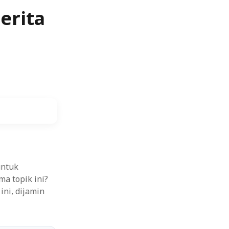
erita
untuk
a topik ini?
ini, dijamin