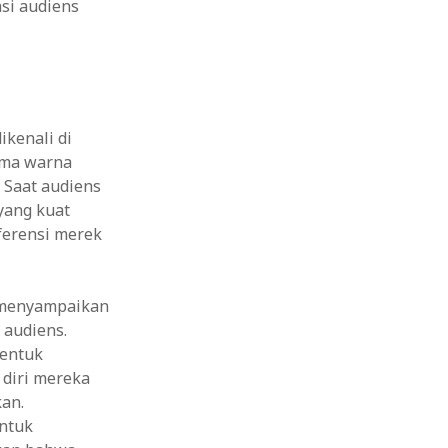
asi audiens
kenali di
ema warna
 Saat audiens
yang kuat
ferensi merek
k menyampaikan
 audiens.
entuk
 diri mereka
an.
ntuk