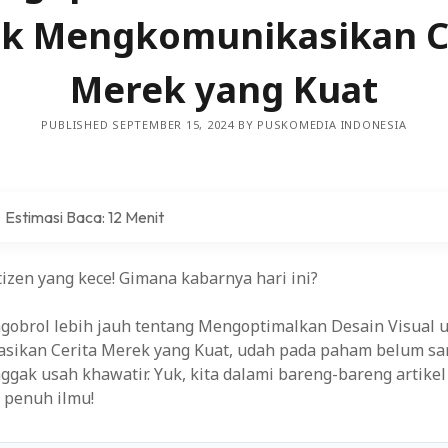
k Mengkomunikasikan C
tegi Pemasaran Digital: Meningkatkan Pengalaman Pengguna
Merek yang Kuat
ola dan Tren dalam Data Kerja
PUBLISHED SEPTEMBER 15, 2024 BY PUSKOMEDIA INDONESIA
ang Harus Anda Ketahui
Estimasi Baca: 12 Menit
logi untuk Transformasi Desa
 dengan Layanan Manajemen DNS yang Handal
izen yang kece! Gimana kabarnya hari ini?
 Meningkatkan Pembelajaran Interaktif dan Mudah diakses
ngobrol lebih jauh tentang Mengoptimalkan Desain Visual 
ikan Cerita Merek yang Kuat, udah pada paham belum sam
i untuk Meningkatkan Visibilitas di Mesin Pencari
ggak usah khawatir. Yuk, kita dalami bareng-bareng artikel 
 penuh ilmu!
katkan Indeksasi Mesin Pencari