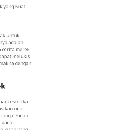
pak untuk
nya adalah
 cerita merek
dapat melukis
rmakna dengan
ek
aui estetika
ikan nilai-
ancang dengan
i pada
ah kisah yang