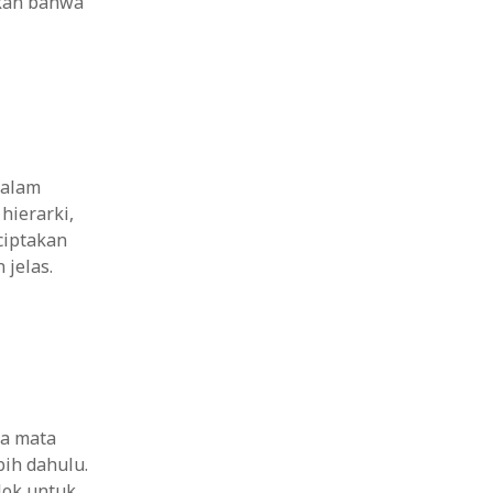
kan bahwa
dalam
hierarki,
ciptakan
jelas.
k
ga mata
bih dahulu.
lok untuk