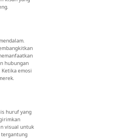
eng.
 mendalam.
membangkitkan
 memanfaatkan
un hubungan
. Ketika emosi
merek.
is huruf yang
ngirimkan
n visual untuk
, tergantung