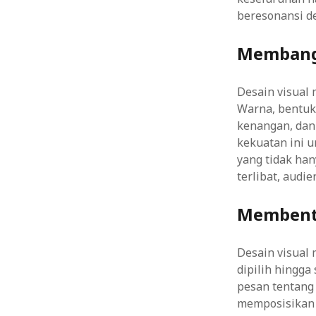
beresonansi d
Membangk
Desain visual
Warna, bentuk
kenangan, da
kekuatan ini 
yang tidak han
terlibat, audi
Membentu
Desain visual 
dipilih hingg
pesan tentang 
memposisikan d