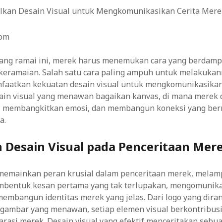
com
l yang ramai ini, merek harus menemukan cara yang berdam
 keramaian. Salah satu cara paling ampuh untuk melakukan
aatkan kekuatan desain visual untuk mengkomunikasikan
sain visual yang menawan bagaikan kanvas, di mana merek 
, membangkitkan emosi, dan membangun koneksi yang be
a.
 Desain Visual pada Penceritaan Mer
 memainkan peran krusial dalam penceritaan merek, melamp
embentuk kesan pertama yang tak terlupakan, mengomunikas
n membangun identitas merek yang jelas. Dari logo yang dir
 gambar yang menawan, setiap elemen visual berkontribus
rasi merek. Desain visual yang efektif menceritakan sebu