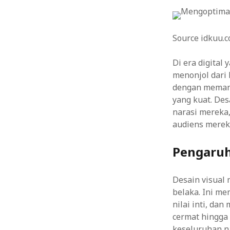
Source idkuu.
Di era digita
menonjol dari
dengan memanf
yang kuat. De
narasi mereka
audiens merek
Pengaruh
Desain visual
belaka. Ini m
nilai inti, da
cermat hingga
keseluruhan na