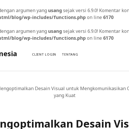
s dengan argumen yang
usang
sejak versi 6.9.0! Komentar k
tml/blog/wp-includes/functions.php
on line
6170
s dengan argumen yang
usang
sejak versi 6.9.0! Komentar k
tml/blog/wp-includes/functions.php
on line
6170
nesia
CLIENT LOGIN
TENTANG
engoptimalkan Desain Visual untuk Mengkomunikasikan C
yang Kuat
in Pengalaman Pengguna yang Memuaskan
gan Templat Situs Web Responsif
ngoptimalkan Desain Vis
atan Praktis untuk Meroketkan Peringkat