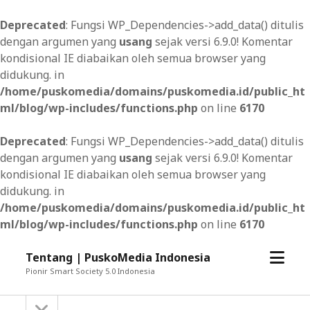
Deprecated
: Fungsi WP_Dependencies->add_data() ditulis
dengan argumen yang
usang
sejak versi 6.9.0! Komentar
kondisional IE diabaikan oleh semua browser yang
didukung. in
/home/puskomedia/domains/puskomedia.id/public_ht
ml/blog/wp-includes/functions.php
on line
6170
Deprecated
: Fungsi WP_Dependencies->add_data() ditulis
dengan argumen yang
usang
sejak versi 6.9.0! Komentar
kondisional IE diabaikan oleh semua browser yang
didukung. in
/home/puskomedia/domains/puskomedia.id/public_ht
ml/blog/wp-includes/functions.php
on line
6170
open
Tentang | PuskoMedia Indonesia
menu
Pionir Smart Society 5.0 Indonesia
open
Sidebar