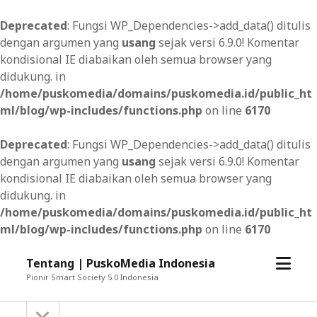
Deprecated
: Fungsi WP_Dependencies->add_data() ditulis
dengan argumen yang
usang
sejak versi 6.9.0! Komentar
kondisional IE diabaikan oleh semua browser yang
didukung. in
/home/puskomedia/domains/puskomedia.id/public_ht
ml/blog/wp-includes/functions.php
on line
6170
Deprecated
: Fungsi WP_Dependencies->add_data() ditulis
dengan argumen yang
usang
sejak versi 6.9.0! Komentar
kondisional IE diabaikan oleh semua browser yang
didukung. in
/home/puskomedia/domains/puskomedia.id/public_ht
ml/blog/wp-includes/functions.php
on line
6170
open
Tentang | PuskoMedia Indonesia
menu
Pionir Smart Society 5.0 Indonesia
open
Sidebar