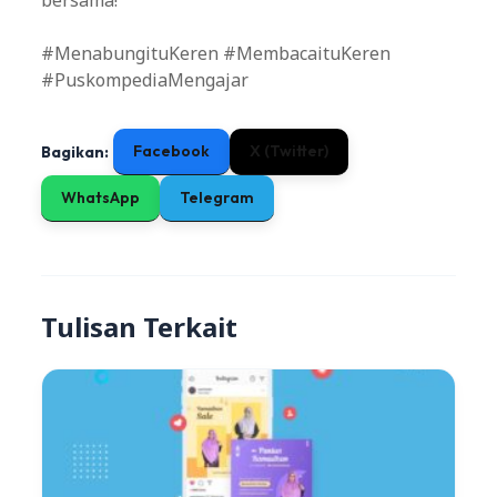
bersama!
#MenabungituKeren #MembacaituKeren
#PuskompediaMengajar
Facebook
X (Twitter)
Bagikan:
WhatsApp
Telegram
Tulisan Terkait