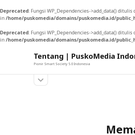
Deprecated
: Fungsi WP_Dependencies->add_data() dituli
in
/home/puskomedia/domains/puskomedia.id/public_h
Deprecated
: Fungsi WP_Dependencies->add_data() dituli
in
/home/puskomedia/domains/puskomedia.id/public_h
Tentang | PuskoMedia Indo
Pionir Smart Society 5.0 Indonesia
open
Sidebar
sidebar
MUNGKIN ANDA SUKA
Menerapkan Analisis Mobile untuk Memaham
Mengapa Anda Perlu Menginvestasikan dal
Mema
Menerapkan Closed Caption pada Video: Men