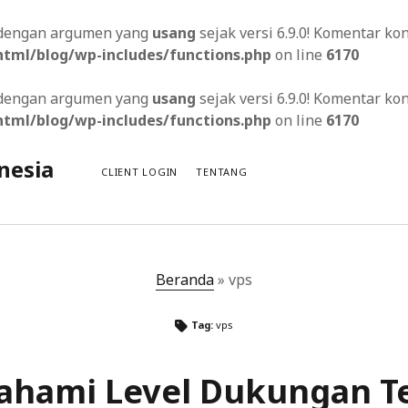
s dengan argumen yang
usang
sejak versi 6.9.0! Komentar k
tml/blog/wp-includes/functions.php
on line
6170
s dengan argumen yang
usang
sejak versi 6.9.0! Komentar k
tml/blog/wp-includes/functions.php
on line
6170
nesia
CLIENT LOGIN
TENTANG
Beranda
»
vps
i dan Meningkatkan Pengalaman Pengguna di Situs Web Selul
Tag:
vps
am Layanan Desain Logo Khusus
hami Level Dukungan Te
ingkatkan Aksesibilitas pada Situs Web Anda