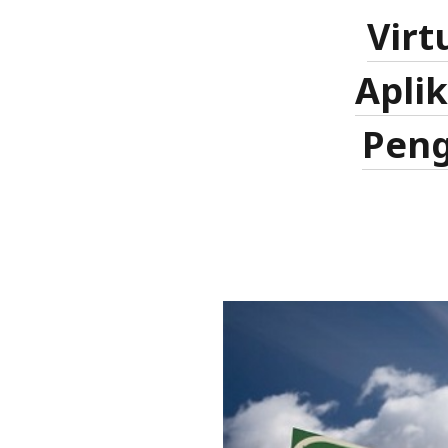
Virt
Apli
Pen