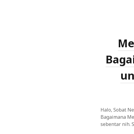
Me
Baga
un
Halo, Sobat N
Bagaimana Mem
sebentar nih. 