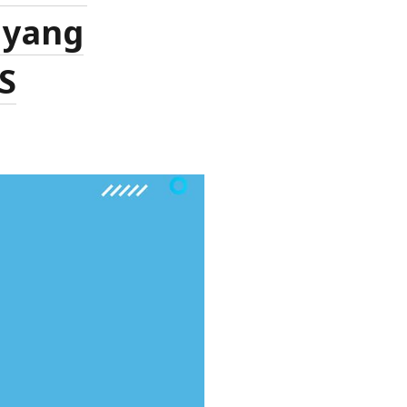
 yang
S