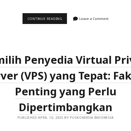
MEMAHAMI
CONTINUE READING
Leave a Comment
PERBEDAAN
KAPASITAS
PENANGANAN
LALU
LINTAS:
VPS
VS.
HOSTING
ilih Penyedia Virtual Pri
BIASA
ver (VPS) yang Tepat: Fa
Penting yang Perlu
Dipertimbangkan
PUBLISHED APRIL 10, 2025 BY PUSKOMEDIA INDONESIA