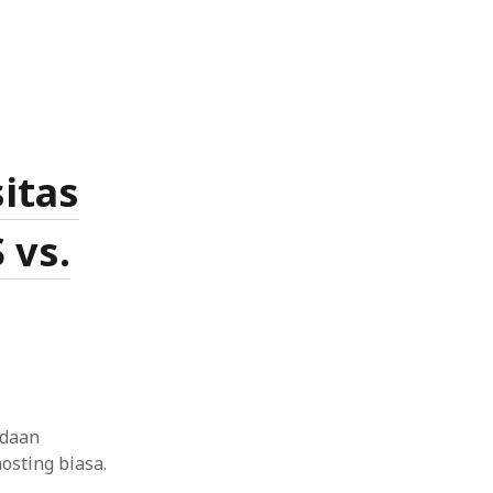
itas
 vs.
edaan
osting biasa.