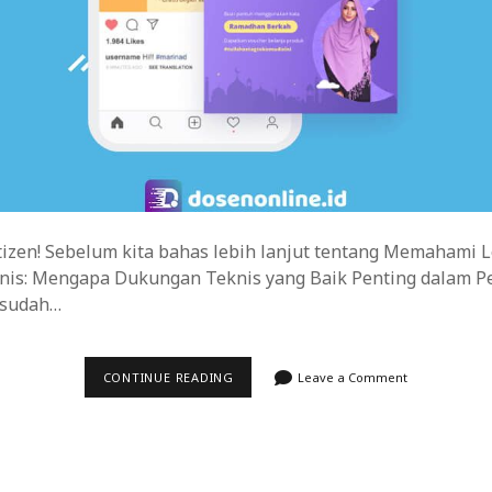
nciptakan Desain yang Unik
bangun Bisnis Tangguh dan Efisien
izen! Sebelum kita bahas lebih lanjut tentang Memahami L
is: Mengapa Dukungan Teknis yang Baik Penting dalam Pe
 sudah…
MEMAHAMI
CONTINUE READING
Leave a Comment
LEVEL
DUKUNGAN
TEKNIS:
PENTINGNYA
DUKUNGAN
TEKNIS
YANG