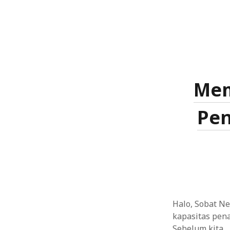
Mem
Pen
Halo, Sobat Ne
kapasitas pena
Sebelum kita…