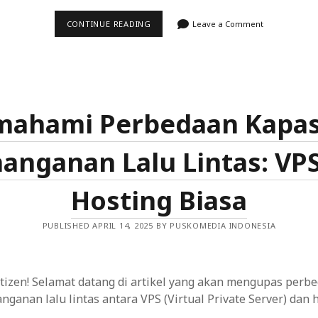
MENENTUKAN
CONTINUE READING
Leave a Comment
KEBUTUHAN
ANDA:
BAGAIMANA
MEMILIH
VPS
YANG
TEPAT
UNTUK
ahami Perbedaan Kapas
SKALA
DAN
SUMBER
anganan Lalu Lintas: VPS
DAYA
Hosting Biasa
PUBLISHED APRIL 14, 2025 BY PUSKOMEDIA INDONESIA
tizen! Selamat datang di artikel yang akan mengupas perb
nganan lalu lintas antara VPS (Virtual Private Server) dan h