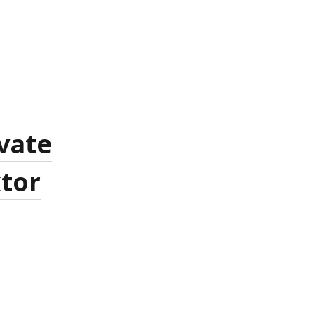
vate
ktor