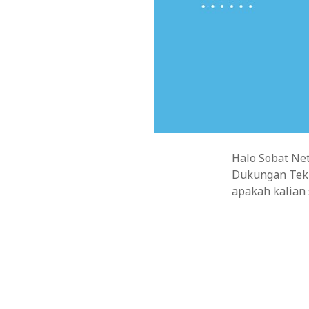
Visi dan Misi Perpustakaan Desa
Menggali Potensi Alat Desain Web untuk Me
Cloud Computing untuk Skala Start-up: Mem
Halo Sobat Net
Dukungan Tekn
apakah kalian