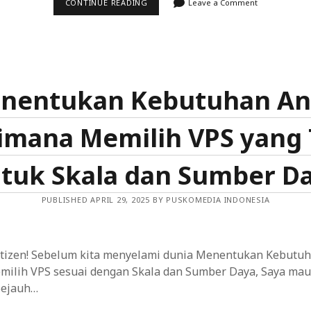
VIRTUAL
CONTINUE READING
Leave a Comment
PRIVATE
SERVER
(VPS)
UNTUK
APLIKASI
WEB:
PENOPANG
KEANDALAN
nentukan Kebutuhan An
PENGEMBANGAN
DAN
PENYIMPANAN
imana Memilih VPS yang 
DATA
tuk Skala dan Sumber D
PUBLISHED APRIL 29, 2025 BY PUSKOMEDIA INDONESIA
etizen! Sebelum kita menyelami dunia Menentukan Kebutuh
ilih VPS sesuai dengan Skala dan Sumber Daya, Saya mau
Sejauh…