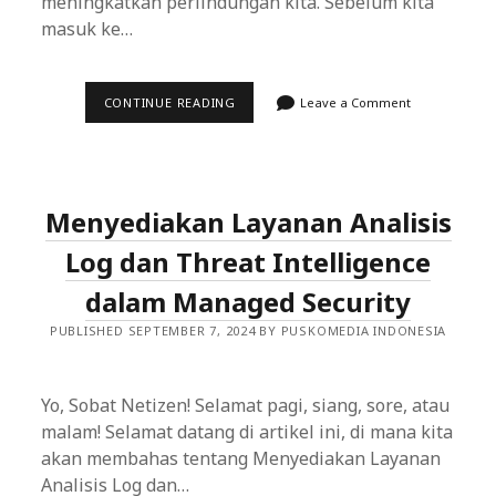
meningkatkan perlindungan kita. Sebelum kita
masuk ke…
MEMAHAMI
CONTINUE READING
Leave a Comment
POLA
SERANGAN
BOT
DAN
MEMANFAATKAN
THREAT
Menyediakan Layanan Analisis
INTELLIGENCE
UNTUK
PERLINDUNGAN
Log dan Threat Intelligence
YANG
LEBIH
dalam Managed Security
EFEKTIF
PUBLISHED SEPTEMBER 7, 2024 BY PUSKOMEDIA INDONESIA
Yo, Sobat Netizen! Selamat pagi, siang, sore, atau
malam! Selamat datang di artikel ini, di mana kita
akan membahas tentang Menyediakan Layanan
Analisis Log dan…