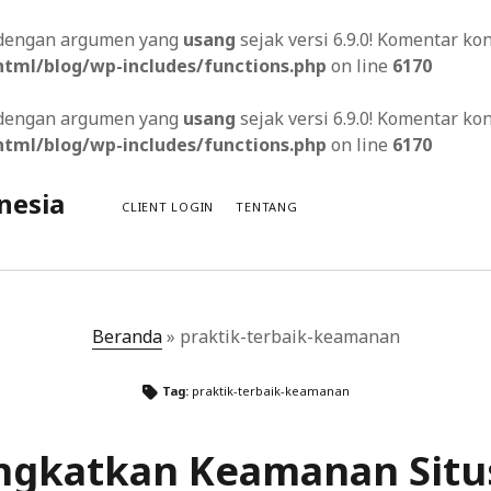
s dengan argumen yang
usang
sejak versi 6.9.0! Komentar k
tml/blog/wp-includes/functions.php
on line
6170
s dengan argumen yang
usang
sejak versi 6.9.0! Komentar k
tml/blog/wp-includes/functions.php
on line
6170
nesia
CLIENT LOGIN
TENTANG
Beranda
»
praktik-terbaik-keamanan
ng Menarik pada Website
Tag:
praktik-terbaik-keamanan
Desa
ngkatkan Keamanan Situ
ui Penggunaan Gamifikasi pada Halaman Arahan