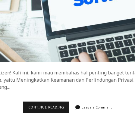
izen! Kali ini, kami mau membahas hal penting banget tent
le, yaitu Meningkatkan Keamanan dan Perlindungan Privasi
dong…
MENINGKATKAN
CONTINUE READING
Leave a Comment
KEAMANAN
DAN
PERLINDUNGAN
PRIVASI
SAAT
MENDISTRIBUSIKAN