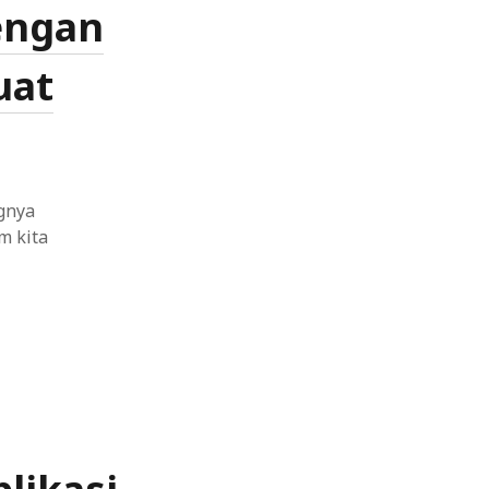
engan
uat
ngnya
m kita