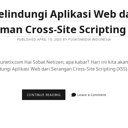
APLIKASI
SELULER
lindungi Aplikasi Web d
man Cross-Site Scripting 
PUBLISHED APRIL 10, 2025 BY PUSKOMEDIA INDONESIA
netix.com Hai Sobat Netizen, apa kabar? Hari ini kita ak
ungi Aplikasi Web dari Serangan Cross-Site Scripting (XSS)
MELINDUNGI
CONTINUE READING
Leave a Comment
APLIKASI
WEB
DARI
ANCAMAN
CROSS-
SITE
SCRIPTING