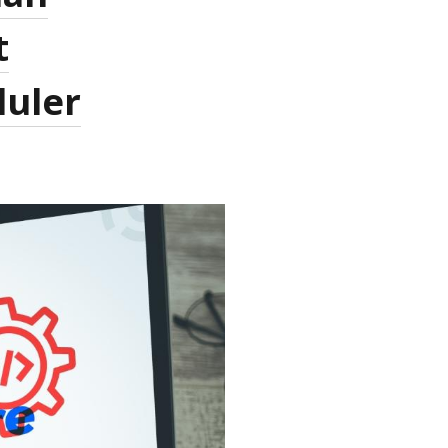
t
luler