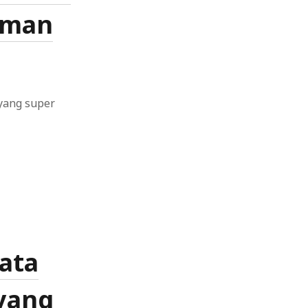
Aman
 yang super
nik
ata
 yang