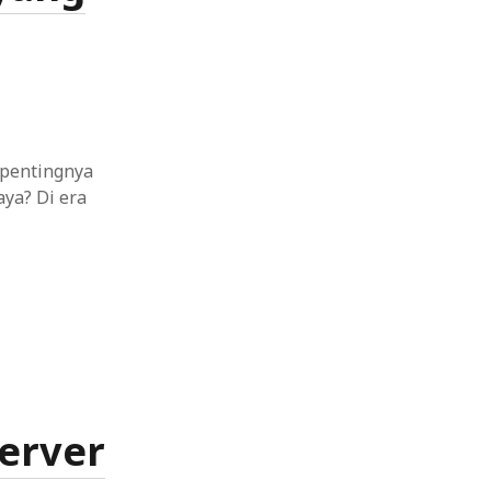
na yang Optimal
 pentingnya
ya? Di era
erver