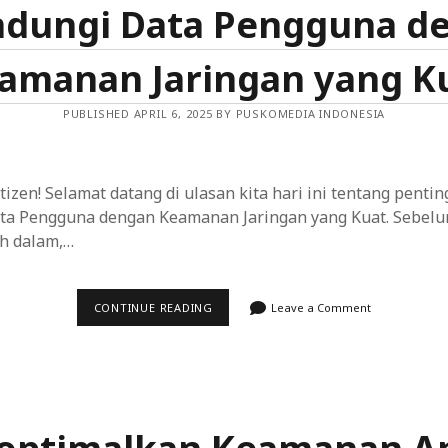
(XSS)
ndungi Data Pengguna d
amanan Jaringan yang K
PUBLISHED APRIL 6, 2025 BY PUSKOMEDIA INDONESIA
tizen! Selamat datang di ulasan kita hari ini tentang penti
ta Pengguna dengan Keamanan Jaringan yang Kuat. Sebelu
h dalam,…
MELINDUNGI
CONTINUE READING
Leave a Comment
DATA
PENGGUNA
DENGAN
KEAMANAN
JARINGAN
YANG
KUAT