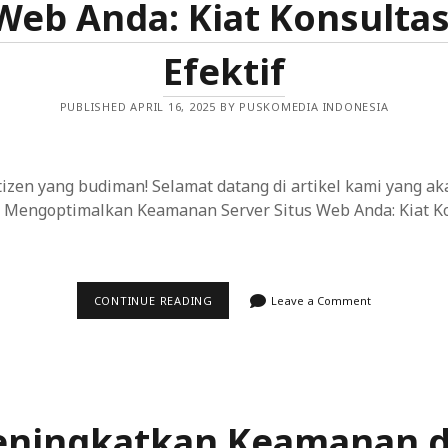
 Web Anda: Kiat Konsultas
Efektif
PUBLISHED APRIL 16, 2025 BY PUSKOMEDIA INDONESIA
tizen yang budiman! Selamat datang di artikel kami yang 
g Mengoptimalkan Keamanan Server Situs Web Anda: Kiat Ko
MENGOPTIMALKAN
CONTINUE READING
Leave a Comment
KEAMANAN
SERVER
SITUS
WEB
ANDA:
KIAT
KONSULTASI
YANG
ningkatkan Keamanan 
EFEKTIF