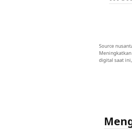
Menggunakan Teknologi Terbaru dalam Pelo
Menerapkan Uji Pengguna dalam Desain An
Membangun Situs Pemerintahan Daerah yan
Source nusanta
Meningkatkan 
digital saat ini
Meng