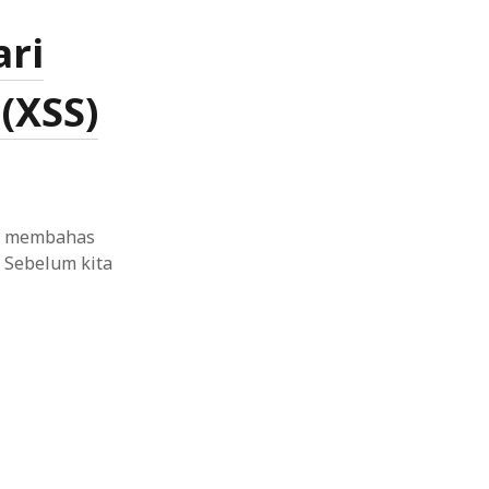
ari
(XSS)
an membahas
. Sebelum kita