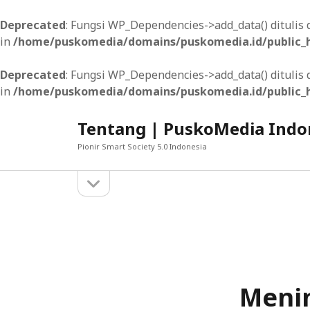
Deprecated
: Fungsi WP_Dependencies->add_data() dituli
in
/home/puskomedia/domains/puskomedia.id/public_h
Deprecated
: Fungsi WP_Dependencies->add_data() dituli
in
/home/puskomedia/domains/puskomedia.id/public_h
Tentang | PuskoMedia Indo
Pionir Smart Society 5.0 Indonesia
open
Sidebar
sidebar
MUNGKIN ANDA SUKA
Mengenal Prinsip-prinsip Desain Konten ya
Usaha Hidroponik: Peluang Menjanjikan di 
Meni
Meningkatkan Keterlibatan Pengguna melal