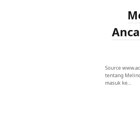
Me
Anca
Source www.acu
tentang Melind
masuk ke…