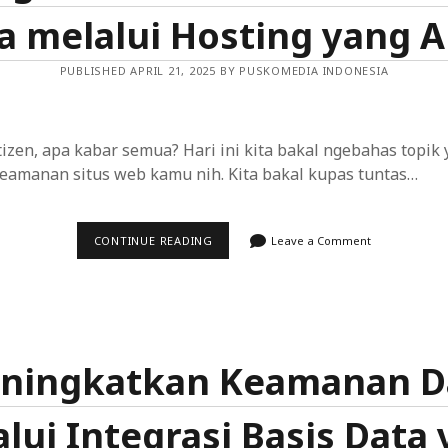
a melalui Hosting yang 
Menggunakan Firewall Aplikasi Web
PUBLISHED APRIL 21, 2025 BY PUSKOMEDIA INDONESIA
n dan Edukasi yang Aman untuk Anak
kan untuk Situs Seni dan Kreativitas
izen, apa kabar semua? Hari ini kita bakal ngebahas topik
keamanan situs web kamu nih. Kita bakal kupas tuntas…
Efisien dan Mudah Digunakan dalam Situs Perdagangan Elektro
Website: Langkah-langkah yang Dapat Anda Ambil
MENINGKATKAN
CONTINUE READING
Leave a Comment
KEAMANAN
 untuk Memberikan Pengalaman yang Disesuaikan
SITUS
WEB
ANDA
 Identifikasi Ancaman dan Peluang Sejak Dini
MELALUI
HOSTING
YANG
oT): Amankan Data Pribadi Anda
AMAN
ningkatkan Keamanan D
si di Desa
lui Integrasi Basis Data