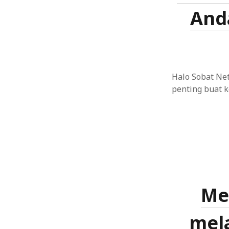
And
Mengamankan dari Serangan SQL Injection 
Platform Streaming Edukasi: Solusi Hibura
Membangun Portofolio Digital yang Mengesan
Halo Sobat Net
penting buat 
Menyediakan Fitur Keranjang Belanja yang 
Mengoptimalkan Konversi melalui Analitik 
Menerapkan Personalisasi dalam Desain UX
Analisis Prediktif dalam Pengelolaan Risiko:
Kebijakan Privasi dan Internet of Things (I
Me
Perpustakaan Keliling untuk Menyemai Litera
mela