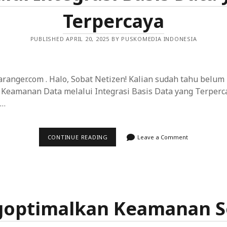
kalan dan Terjemahan Situs Web
Terpercaya
tarmuka Pengguna (UI) untuk Memastikan Pengalaman Penggu
PUBLISHED APRIL 20, 2025 BY PUSKOMEDIA INDONESIA
g Responsif dan Ramah Pengguna
ranger.com . Halo, Sobat Netizen! Kalian sudah tahu belum
Keamanan Data melalui Integrasi Basis Data yang Terperca
,…
MENINGKATKAN
CONTINUE READING
Leave a Comment
KEAMANAN
DATA
MELALUI
INTEGRASI
BASIS
DATA
YANG
TERPERCAYA
optimalkan Keamanan S