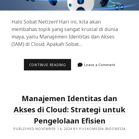
Halo Sobat Netizen! Hari ini, kita akan
membahas topik yang sangat krusial di dunia
maya, yaitu Manajemen Identitas dan Akses
(IAM) di Cloud. Apakah Sobat…
MANAJEMEN
CONTINUE READING
Leave a Comment
IDENTITAS
DAN
AKSES
DI
CLOUD:
STRATEGI
Manajemen Identitas dan
UNTUK
PENGELOLAAN
YANG
Akses di Cloud: Strategi untuk
EFEKTIF
Pengelolaan Efisien
PUBLISHED NOVEMBER 14, 2024 BY PUSKOMEDIA INDONESIA