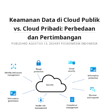
DAN
AKSES
DI
CLOUD:
STRATEGI
Keamanan Data di Cloud Publik
UNTUK
PENGELOLAAN
EFISIEN
vs. Cloud Pribadi: Perbedaan
dan Pertimbangan
PUBLISHED AGUSTUS 13, 2024 BY PUSKOMEDIA INDONESIA