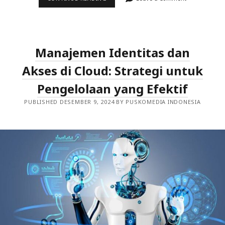
AKSES
PENGGUNA:
PRAKTIK
TERBAIK
UNTUK
MENGAMANKAN
Manajemen Identitas dan
DATA
CLOUD
Akses di Cloud: Strategi untuk
Pengelolaan yang Efektif
PUBLISHED DESEMBER 9, 2024 BY PUSKOMEDIA INDONESIA