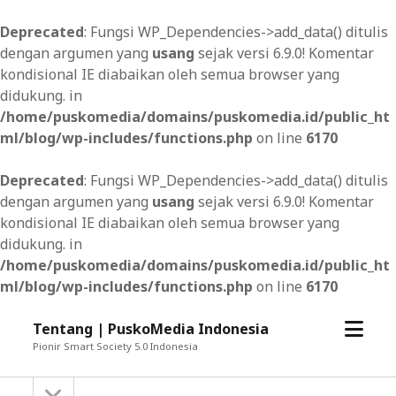
Deprecated
: Fungsi WP_Dependencies->add_data() ditulis
dengan argumen yang
usang
sejak versi 6.9.0! Komentar
kondisional IE diabaikan oleh semua browser yang
didukung. in
/home/puskomedia/domains/puskomedia.id/public_ht
ml/blog/wp-includes/functions.php
on line
6170
Deprecated
: Fungsi WP_Dependencies->add_data() ditulis
dengan argumen yang
usang
sejak versi 6.9.0! Komentar
kondisional IE diabaikan oleh semua browser yang
didukung. in
/home/puskomedia/domains/puskomedia.id/public_ht
ml/blog/wp-includes/functions.php
on line
6170
open
Tentang | PuskoMedia Indonesia
menu
Pionir Smart Society 5.0 Indonesia
open
Sidebar