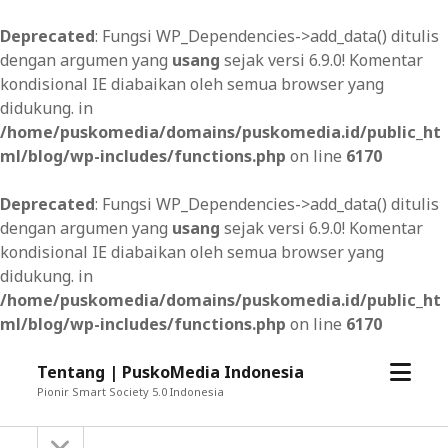
Deprecated
: Fungsi WP_Dependencies->add_data() ditulis
dengan argumen yang
usang
sejak versi 6.9.0! Komentar
kondisional IE diabaikan oleh semua browser yang
didukung. in
/home/puskomedia/domains/puskomedia.id/public_ht
ml/blog/wp-includes/functions.php
on line
6170
Deprecated
: Fungsi WP_Dependencies->add_data() ditulis
dengan argumen yang
usang
sejak versi 6.9.0! Komentar
kondisional IE diabaikan oleh semua browser yang
didukung. in
/home/puskomedia/domains/puskomedia.id/public_ht
ml/blog/wp-includes/functions.php
on line
6170
open
Tentang | PuskoMedia Indonesia
menu
Pionir Smart Society 5.0 Indonesia
open
Sidebar