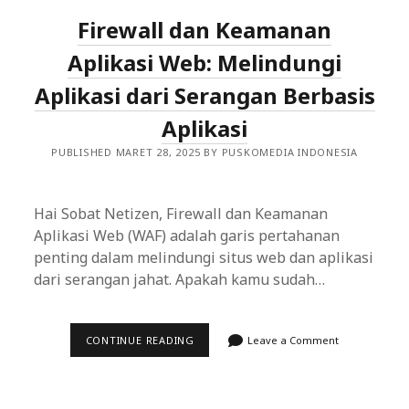
YANG
Firewall dan Keamanan
KUAT
Aplikasi Web: Melindungi
Aplikasi dari Serangan Berbasis
Aplikasi
PUBLISHED MARET 28, 2025 BY PUSKOMEDIA INDONESIA
Hai Sobat Netizen, Firewall dan Keamanan
Aplikasi Web (WAF) adalah garis pertahanan
penting dalam melindungi situs web dan aplikasi
dari serangan jahat. Apakah kamu sudah…
FIREWALL
CONTINUE READING
Leave a Comment
DAN
KEAMANAN
APLIKASI
WEB:
MELINDUNGI