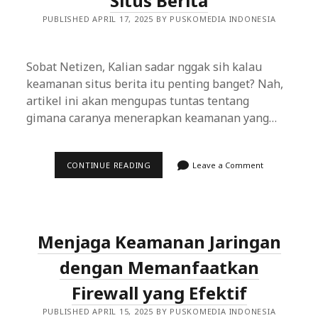
Situs Berita
PUBLISHED APRIL 17, 2025 BY PUSKOMEDIA INDONESIA
Sobat Netizen, Kalian sadar nggak sih kalau
keamanan situs berita itu penting banget? Nah,
artikel ini akan mengupas tuntas tentang
gimana caranya menerapkan keamanan yang…
MENERAPKAN
CONTINUE READING
Leave a Comment
KEAMANAN
YANG
KETAT
DALAM
PENGEMBANGAN
SITUS
Menjaga Keamanan Jaringan
BERITA
dengan Memanfaatkan
Firewall yang Efektif
PUBLISHED APRIL 15, 2025 BY PUSKOMEDIA INDONESIA