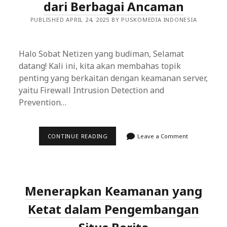
dari Berbagai Ancaman
PUBLISHED APRIL 24, 2025 BY PUSKOMEDIA INDONESIA
Halo Sobat Netizen yang budiman, Selamat
datang! Kali ini, kita akan membahas topik
penting yang berkaitan dengan keamanan server,
yaitu Firewall Intrusion Detection and
Prevention…
FIREWALL
CONTINUE READING
Leave a Comment
INTRUSION
DETECTION
AND
PREVENTION
SYSTEM
(IDPS):
Menerapkan Keamanan yang
PERLINDUNGAN
MAKSIMAL
SERVER
Ketat dalam Pengembangan
DARI
BERBAGAI
ANCAMAN