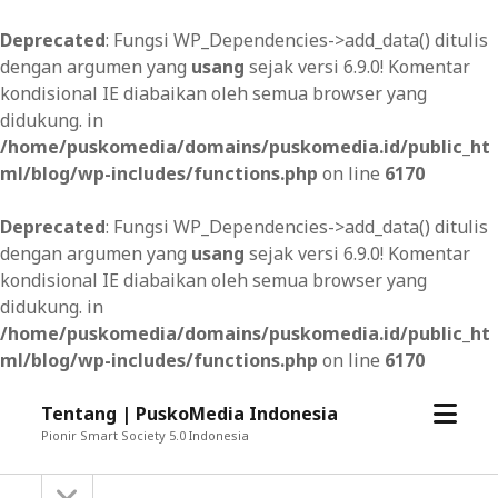
Deprecated
: Fungsi WP_Dependencies->add_data() ditulis
dengan argumen yang
usang
sejak versi 6.9.0! Komentar
kondisional IE diabaikan oleh semua browser yang
didukung. in
/home/puskomedia/domains/puskomedia.id/public_ht
ml/blog/wp-includes/functions.php
on line
6170
Deprecated
: Fungsi WP_Dependencies->add_data() ditulis
dengan argumen yang
usang
sejak versi 6.9.0! Komentar
kondisional IE diabaikan oleh semua browser yang
didukung. in
/home/puskomedia/domains/puskomedia.id/public_ht
ml/blog/wp-includes/functions.php
on line
6170
open
Tentang | PuskoMedia Indonesia
menu
Pionir Smart Society 5.0 Indonesia
open
Sidebar