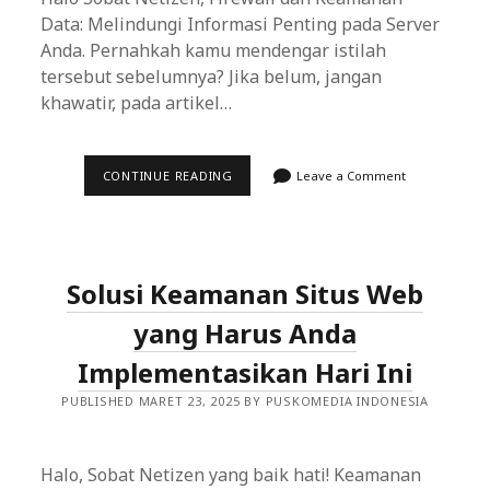
Data: Melindungi Informasi Penting pada Server
Anda. Pernahkah kamu mendengar istilah
tersebut sebelumnya? Jika belum, jangan
khawatir, pada artikel…
FIREWALL
CONTINUE READING
Leave a Comment
DAN
KEAMANAN
DATA:
MENJAGA
KEAMANAN
INFORMASI
Solusi Keamanan Situs Web
KRUSIAL
PADA
SERVER
yang Harus Anda
ANDA
Implementasikan Hari Ini
PUBLISHED MARET 23, 2025 BY PUSKOMEDIA INDONESIA
Halo, Sobat Netizen yang baik hati! Keamanan