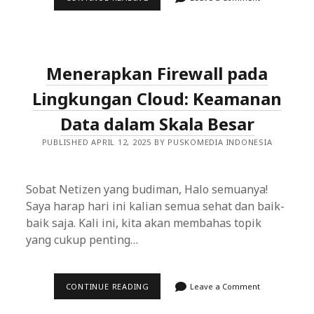
KEAMANAN
JARINGAN
DENGAN
MEMANFAATKAN
FIREWALL
YANG
Menerapkan Firewall pada
EFEKTIF
Lingkungan Cloud: Keamanan
Data dalam Skala Besar
PUBLISHED APRIL 12, 2025 BY PUSKOMEDIA INDONESIA
Sobat Netizen yang budiman, Halo semuanya!
Saya harap hari ini kalian semua sehat dan baik-
baik saja. Kali ini, kita akan membahas topik
yang cukup penting…
MENERAPKAN
CONTINUE READING
Leave a Comment
FIREWALL
PADA