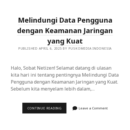
LINGKUNGAN
CLOUD:
KEAMANAN
DATA
Melindungi Data Pengguna
DALAM
SKALA
BESAR
dengan Keamanan Jaringan
yang Kuat
PUBLISHED APRIL 6, 2025 BY PUSKOMEDIA INDONESIA
Halo, Sobat Netizen! Selamat datang di ulasan
kita hari ini tentang pentingnya Melindungi Data
Pengguna dengan Keamanan Jaringan yang Kuat.
Sebelum kita menyelam lebih dalam,…
MELINDUNGI
CONTINUE READING
Leave a Comment
DATA
PENGGUNA
DENGAN
KEAMANAN
JARINGAN