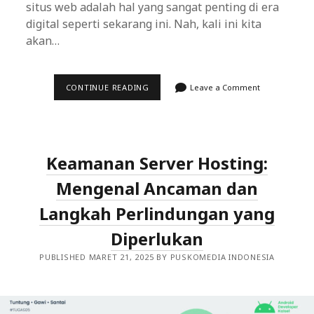
situs web adalah hal yang sangat penting di era
digital seperti sekarang ini. Nah, kali ini kita
akan…
SOLUSI
CONTINUE READING
Leave a Comment
KEAMANAN
SITUS
WEB
YANG
HARUS
ANDA
Keamanan Server Hosting:
IMPLEMENTASIKAN
HARI
INI
Mengenal Ancaman dan
Langkah Perlindungan yang
Diperlukan
PUBLISHED MARET 21, 2025 BY PUSKOMEDIA INDONESIA