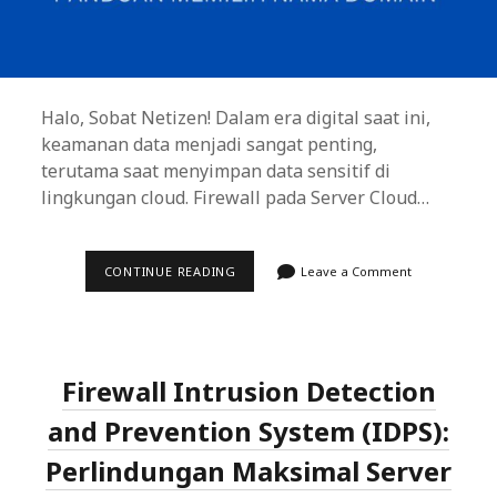
Halo, Sobat Netizen! Dalam era digital saat ini,
keamanan data menjadi sangat penting,
terutama saat menyimpan data sensitif di
lingkungan cloud. Firewall pada Server Cloud…
FIREWALL
CONTINUE READING
Leave a Comment
PADA
SERVER
CLOUD:
MELINDUNGI
DATA
ANDA
Firewall Intrusion Detection
DI
LINGKUNGAN
CLOUD
and Prevention System (IDPS):
Perlindungan Maksimal Server