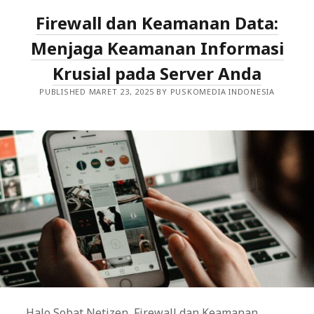
APLIKASI
Firewall dan Keamanan Data:
DARI
SERANGAN
BERBASIS
Menjaga Keamanan Informasi
APLIKASI
Krusial pada Server Anda
PUBLISHED MARET 23, 2025 BY PUSKOMEDIA INDONESIA
Halo Sobat Netizen, Firewall dan Keamanan