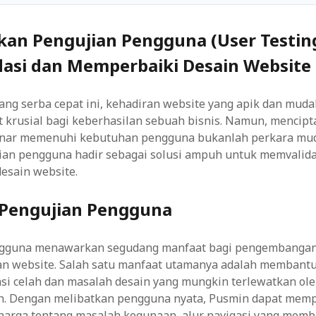
an Pengujian Pengguna (User Testing
asi dan Memperbaiki Desain Website
 yang serba cepat ini, kehadiran website yang apik dan mud
t krusial bagi keberhasilan sebuah bisnis. Namun, mencip
nar memenuhi kebutuhan pengguna bukanlah perkara mud
jian pengguna hadir sebagai solusi ampuh untuk memvalida
esain website.
Pengujian Pengguna
ngguna menawarkan segudang manfaat bagi pengembanga
 website. Salah satu manfaat utamanya adalah membant
si celah dan masalah desain yang mungkin terlewatkan ole
. Dengan melibatkan pengguna nyata, Pusmin dapat mem
rharga tentang masalah kegunaan, alur navigasi yang mem