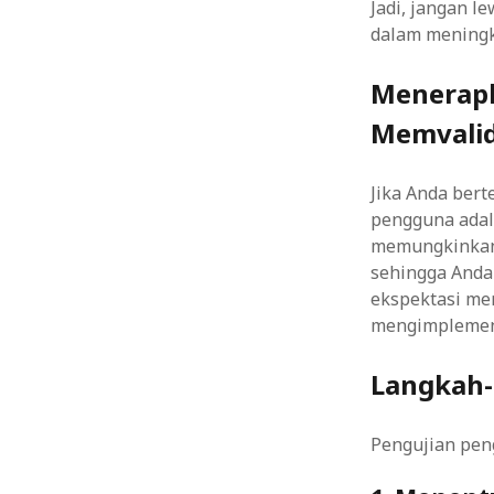
Jadi, jangan 
dalam meningk
Menerapk
Memvalid
Jika Anda ber
pengguna adala
memungkinkan 
sehingga Anda
ekspektasi me
mengimplement
Langkah-
Pengujian peng