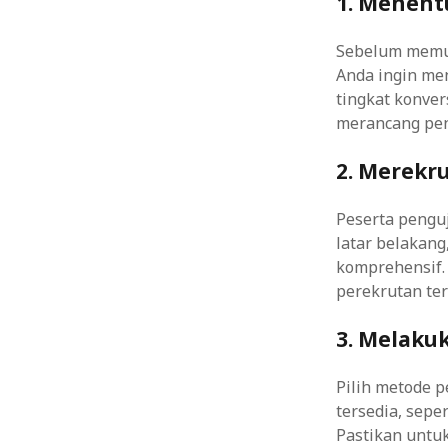
1. Menent
Sebelum memul
Anda ingin me
tingkat konve
merancang peng
2. Merekr
Peserta penguj
latar belakan
komprehensif.
perekrutan ter
3. Melaku
Pilih metode p
tersedia, sep
Pastikan untu