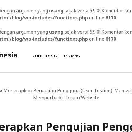
s dengan argumen yang
usang
sejak versi 6.9.0! Komentar k
tml/blog/wp-includes/functions.php
on line
6170
s dengan argumen yang
usang
sejak versi 6.9.0! Komentar k
tml/blog/wp-includes/functions.php
on line
6170
nesia
CLIENT LOGIN
TENTANG
»
Menerapkan Pengujian Pengguna (User Testing): Memval
Memperbaiki Desain Website
lui Desain Responsif
tegrasi Media Sosial pada Situs Web Anda
erapkan Pengujian Peng
g Cepat dengan Layanan Server Colocation