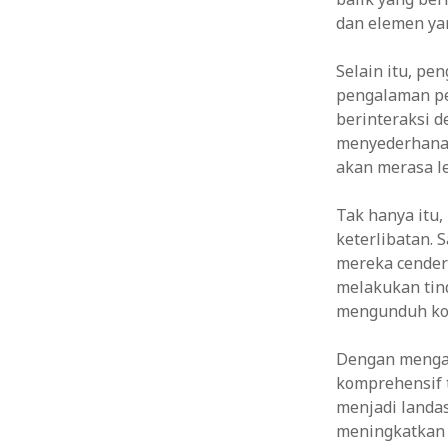
dan elemen yang
Selain itu, p
pengalaman p
berinteraksi d
menyederhanak
akan merasa l
Tak hanya itu
keterlibatan.
mereka cenderu
melakukan tin
mengunduh ko
Dengan menga
komprehensif t
menjadi landa
meningkatkan 