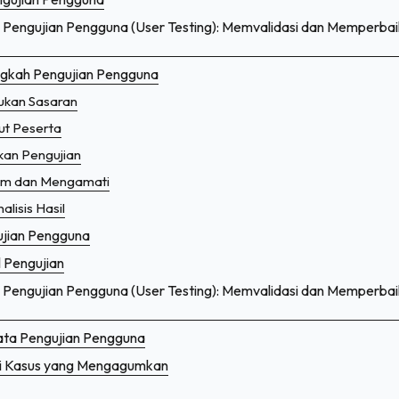
am E-commerce: Keuntungan dan Tantangan yang Wajib Diket
Pengujian Pengguna (User Testing): Memvalidasi dan Memperbai
an Media Sosial yang Menarik
gkah Pengujian Pengguna
dukung Komunikasi Real-time
ukan Sasaran
ut Peserta
kan Pengujian
am dan Mengamati
lisis Hasil
ujian Pengguna
l Pengujian
Pengujian Pengguna (User Testing): Memvalidasi dan Memperbai
ta Pengujian Pengguna
i Kasus yang Mengagumkan