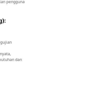
jian pengguna
):
gujian
nyata,
ebutuhan dan