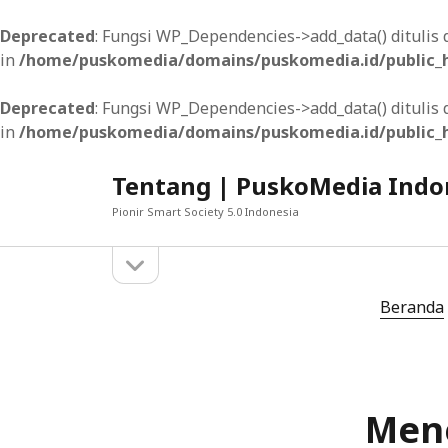
Deprecated
: Fungsi WP_Dependencies->add_data() dituli
in
/home/puskomedia/domains/puskomedia.id/public_h
Deprecated
: Fungsi WP_Dependencies->add_data() dituli
in
/home/puskomedia/domains/puskomedia.id/public_h
Tentang | PuskoMedia Indo
Pionir Smart Society 5.0 Indonesia
open
Sidebar
sidebar
MUNGKIN ANDA SUKA
Beranda
Mengoptimalkan Pengalaman Pengguna mela
Meningkatkan Interaksi Pengguna melalui In
Men
Menyediakan Aksesibilitas dan Koneksi yan