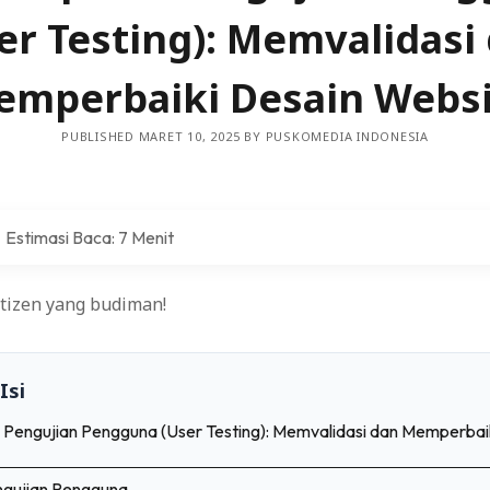
er Testing): Memvalidasi
Analisis Secara Efektif
emperbaiki Desain Websi
gan Terkini yang Mendefinisikan Ulang Interaksi
 E-commerce untuk Menghindari Kekurangan dan Kelebihan S
PUBLISHED MARET 10, 2025 BY PUSKOMEDIA INDONESIA
optimalkan Konversi dan Penjualan dalam Pemasaran Online
Estimasi Baca: 7 Menit
b untuk Keamanan dan Perlindungan Data
eh Informasi yang Diperlukan dari Prospek
etizen yang budiman!
 Proyek Desain Grafis Anda
Isi
engan Keterbatasan Fisiknya
Pengujian Pengguna (User Testing): Memvalidasi dan Memperbai
Menerapkan Praktik Terbaik Keamanan Situs Web
gujian Pengguna