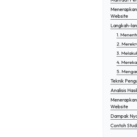
Membangun Sistem Pengiriman In-House dal
Menerapkan 
Website
Strategi Storytelling: Kunci Sukses Pemasar
Langkah-lan
Membangun Aplikasi Sosial Media yang Men
1. Menent
2. Merekr
3. Melaku
4. Merek
5. Mengana
Teknik Peng
Analisis Hasi
Menerapkan 
Website
Dampak Nya
Contoh Stud