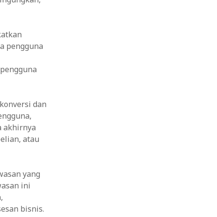
katkan
na pengguna
, pengguna
 konversi dan
engguna,
a akhirnya
elian, atau
wasan yang
wasan ini
,
san bisnis.