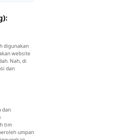
):
ah digunakan
takan website
ah. Nah, di
si dan
n dan
u
h tim
peroleh umpan
bingungkan,