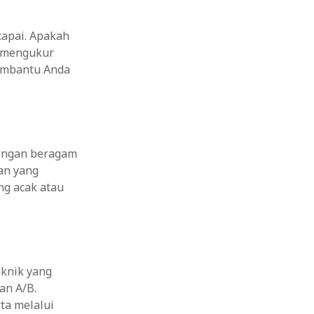
capai. Apakah
u mengukur
membantu Anda
dengan beragam
an yang
ng acak atau
eknik yang
an A/B.
ta melalui