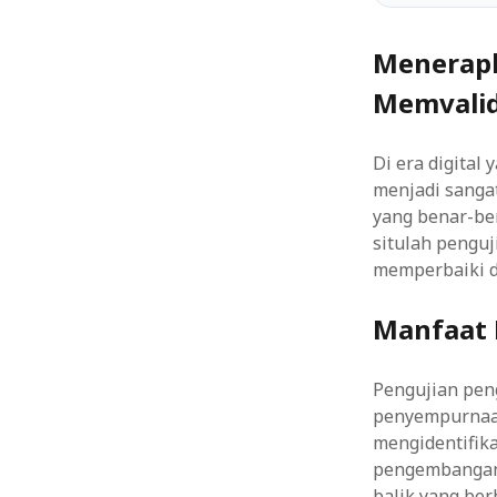
Menerapk
Memvalid
Di era digital
menjadi sanga
yang benar-be
situlah pengu
memperbaiki d
Manfaat 
Pengujian pe
penyempurnaan
mengidentifika
pengembangan
balik yang be