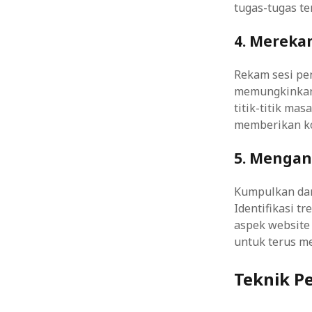
tugas-tugas te
4. Merek
Rekam sesi pe
memungkinkan 
titik-titik ma
memberikan ko
5. Mengana
Kumpulkan dan 
Identifikasi t
aspek website 
untuk terus m
Teknik P