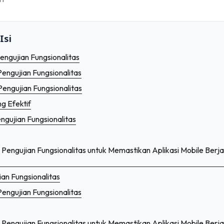
a Website Multibahasa
ehatan dan Kesejahteraan Masyarakat
Isi
bagai Bagian dari Strategi Optimasi Situs
ngujian Fungsionalitas
engujian Fungsionalitas
engujian Fungsionalitas
ng Efektif
gujian Fungsionalitas
engujian Fungsionalitas untuk Memastikan Aplikasi Mobile Berja
ian Fungsionalitas
engujian Fungsionalitas
engujian Fungsionalitas untuk Memastikan Aplikasi Mobile Berja