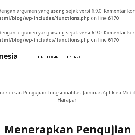
s dengan argumen yang
usang
sejak versi 6.9.0! Komentar k
tml/blog/wp-includes/functions.php
on line
6170
s dengan argumen yang
usang
sejak versi 6.9.0! Komentar k
tml/blog/wp-includes/functions.php
on line
6170
nesia
CLIENT LOGIN
TENTANG
erapkan Pengujian Fungsionalitas: Jaminan Aplikasi Mobi
Harapan
tus Web Multibahasa
Desain Situs Web Khusus yang Menarik
Menerapkan Pengujian
knya pada Peringkat Situs Web Anda