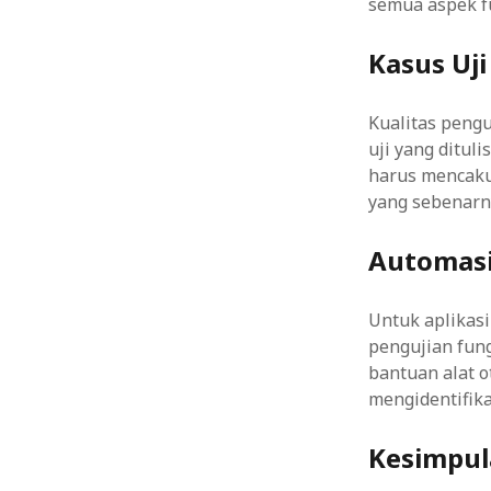
semua aspek fu
Kasus Uji
Kualitas pengu
uji yang dituli
harus mencaku
yang sebenarn
Automasi
Untuk aplikas
pengujian fun
bantuan alat o
mengidentifik
Kesimpu