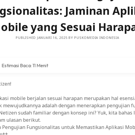
gsionalitas: Jaminan Apli
sis Bisnis yang Mendalam dan Berkelanjutan
obile yang Sesuai Harap
 Konten Berbagi dan Diskusi di Situs Komunitas Online
 dengan Modal Minim
PUBLISHED JANUARI 16, 2025 BY PUSKOMEDIA INDONESIA
: Upaya Menuju Kesetaraan Gender di Pedesaan
Estimasi Baca: 11 Menit
 Dampaknya bagi Kepuasan Pengguna
izen!
njaga Privasi dan Keamanan Kendaraan Terhubung
asi mobile berjalan sesuai harapan merupakan hal esensia
uk mewujudkannya adalah dengan menerapkan pengujian fu
an Pengguna (UX) pada Situs Web
etizen sudah familiar dengan konsep ini? Yuk, kita bahas 
m ulasan berikut.
untuk Pemasaran yang Sukses
Pengujian Fungsionalitas untuk Memastikan Aplikasi Mobi
an**