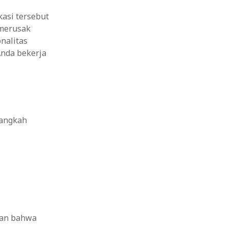
kasi tersebut
merusak
nalitas
Anda bekerja
langkah
kan bahwa