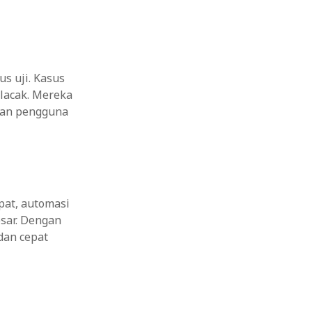
us uji. Kasus
dilacak. Mereka
man pengguna
pat, automasi
sar. Dengan
dan cepat