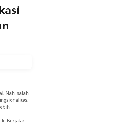
kasi
an
l. Nah, salah
ngsionalitas.
lebih
le Berjalan