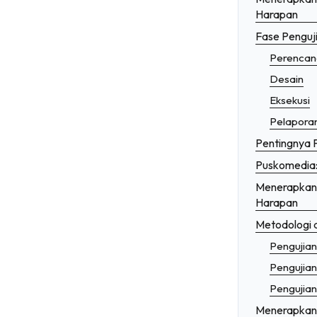
Harapan
Fase Penguji
Perencan
Desain
Eksekusi
Pelapora
Pentingnya P
Puskomedia:
Menerapkan P
Harapan
Metodologi 
Pengujian
Pengujian
Pengujia
Menerapkan P