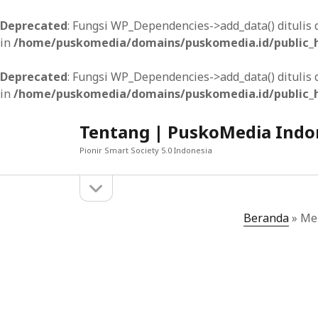
Deprecated
: Fungsi WP_Dependencies->add_data() dituli
in
/home/puskomedia/domains/puskomedia.id/public_h
Deprecated
: Fungsi WP_Dependencies->add_data() dituli
in
/home/puskomedia/domains/puskomedia.id/public_h
Tentang | PuskoMedia Indo
Pionir Smart Society 5.0 Indonesia
open
Sidebar
sidebar
MUNGKIN ANDA SUKA
Beranda
»
Men
Mengatasi Tantangan Penerjemahan pada Si
Memanfaatkan Animasi dan Interaksi dalam 
Memahami Mobile-First Indexing dan Dampa