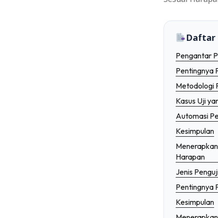
Memahami Kebutuhan Budaya dan Lokal pad
Penelitian di Posyantek: Meningkatkan Kes
Daftar 
Menerapkan Pemantauan Kinerja Situs Web se
Pengantar Pe
Pentingnya P
Metodologi P
Kasus Uji ya
Automasi Pen
Kesimpulan
Menerapkan P
Harapan
Jenis Penguj
Pentingnya P
Kesimpulan
Menerapkan P