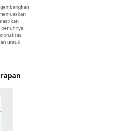
engembangkan
 memuaskan.
emastikan
 penuhnya.
ionalitas,
kan untuk
arapan