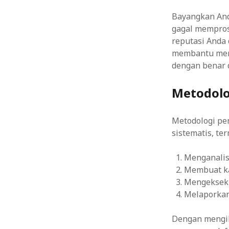
Bayangkan And
gagal mempro
reputasi Anda
membantu menc
dengan benar 
Metodolo
Metodologi pe
sistematis, te
Menganalis
Membuat ka
Mengekseku
Melaporkan
Dengan mengik