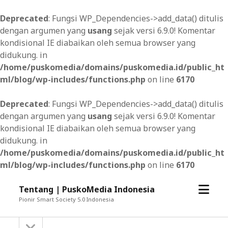
Deprecated
: Fungsi WP_Dependencies->add_data() ditulis
dengan argumen yang
usang
sejak versi 6.9.0! Komentar
kondisional IE diabaikan oleh semua browser yang
didukung. in
/home/puskomedia/domains/puskomedia.id/public_ht
ml/blog/wp-includes/functions.php
on line
6170
Deprecated
: Fungsi WP_Dependencies->add_data() ditulis
dengan argumen yang
usang
sejak versi 6.9.0! Komentar
kondisional IE diabaikan oleh semua browser yang
didukung. in
/home/puskomedia/domains/puskomedia.id/public_ht
ml/blog/wp-includes/functions.php
on line
6170
open
Tentang | PuskoMedia Indonesia
menu
Pionir Smart Society 5.0 Indonesia
open
Sidebar